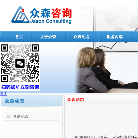
关闭
众森动态
2025
年
11
月
25
日，众森咨询应