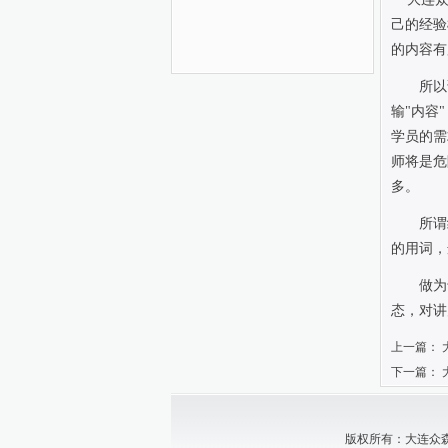
己的经验
的内容有
所以
输
"
内容
"
学员的需
师将是危
多。
所谓
的用词
做为
态，对讲
上一篇：
下一篇：
版权所有：大连众森中