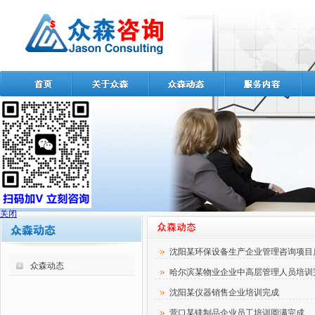
关闭
沈阳某环保设备生产企业管理咨询项目
众森动态
哈尔滨某物业企业中高层管理人员培训
沈阳某仪器销售企业培训完成
营口某镁制品企业员工培训圆满完成