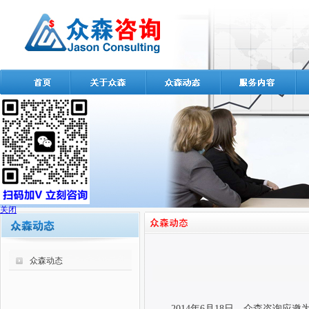
关闭
众森动态
2014
年
6
月
18
日，众森咨询应邀