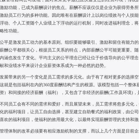
激励功能，已成为薪酬设计的焦点。薪酬不应该仅仅是企业为获得劳务所
激励员工行为的多种功能。因此唯有在薪酬设计上以岗位绩效与个人技能
浮动、个人工资随个人业绩上下浮动的运行机制，同时改进福利理念，将
略性功能。
公平是激发员工动力的基本原则。组织要能够吸引、激励和留住有能力的
薪酬公平都很关心，根据员工关系的特点，内部薪酬公平可能更重要。随
内涵也发生了变化。平均主义的公平理念已经让位于价值导向的公平理念
献和业绩水平来设计企业薪资体系成为一种必然的趋势。
发展带来的另一个变化是员工需求的多元化。由于有了相对更多的选择空
这就是包括福利在内的
360
度薪酬结构产生的根源。该模型包括一个整体
资）和间接的经济薪酬（福利），又包含了非经济的薪酬
(
工作及环境
)
，
不同员工会有不同的需求和爱好，而且展望未来，员工需求将愈多元化，
化的福利项目，让员工自由选择，甚至建立自助餐式的福利政策，由公司
喜欢的福利项目，使福利的效用最大化，以最终实现薪酬管理的支持和激
管理体制的改革必须要有相应激励机制的支撑，而以上几个方面是目前企