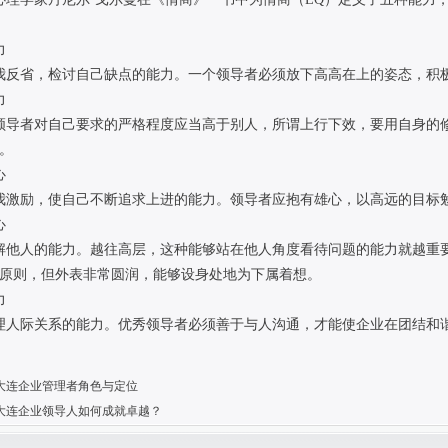
力
我反省，检讨自己缺点的能力。一个领导者必须放下高高在上的姿态，积
力
领导者对自己要求的严格程度应当高于别人，所谓上行下效，要用自身的
。
心
我激励，使自己不断追求上进的能力。领导者应抱有雄心，以高远的目标
心
解他人的能力。越往高层，这种能够站在他人角度看待问题的能力就越重
原则，但外表非常圆润，能够设身处地为下属着想。
力
理人际关系的能力。优秀领导者必须善于与人沟通，才能使企业在团结和
大连企业管理者角色与定位
大连企业领导人如何成就卓越？