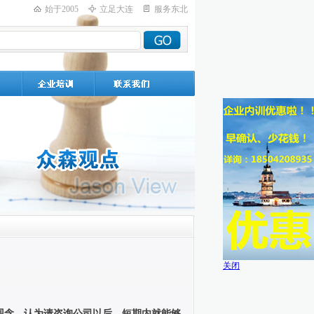
始于2005
立足大连
服务东北
关闭
观念，认为请咨询公司以后，短期内就能够