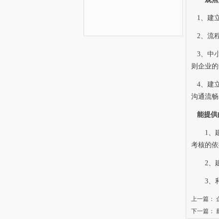
1
、建
2
、流
3
、中
则企业的
4
、建
沟通流畅
能提供
1
、
考核的依
2
、
3
、
上一篇：
下一篇：