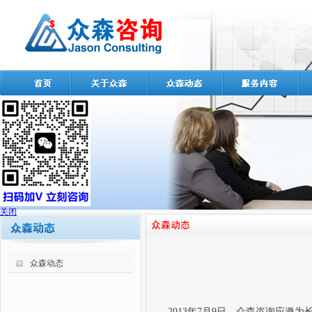
关闭
众森动态
2013
年
7
月
9
日，众森咨询应邀为