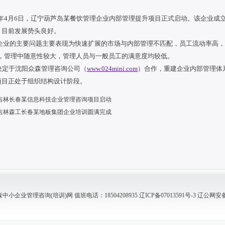
年4月6日，辽宁葫芦岛某餐饮管理企业内部管理提升项目正式启动。该企业成立于
人，目前发展势头良好。
的主要问题主要表现为快速扩展的市场与内部管理不匹配，员工流动率高，
，管理中随意性较大，管理人员与一般员工的满意度均较低。
定于沈阳众森管理咨询公司（
www.024mini.com
）合作，重建企业内部管理体
目正处于组织结构设计阶段。
吉林长春某信息科技企业管理咨询项目启动
吉林森工长春某地板集团企业培训圆满完成
小企业管理咨询(培训)网 值班电话：18504208935
辽ICP备07013591号-3
辽公网安备 2