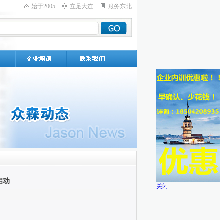
始于2005
立足大连
服务东北
启动
关闭