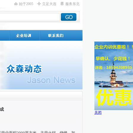
始于2005
立足大连
服务东北
成
关闭
店营业面积2000平方米，主营火锅、烧烤，加