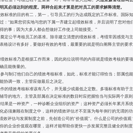
明其必须达到的程度。两样合起来才算是把对员工的要求解释清楚。
标准的目的有二，第一，引导员工的行为达成既定的工作标准。国际知名
过：“如果您切实地与您的下属一齐建立起绩效标准，并且说明了您对他
得的事；因为大多人都会想做好工作使上司能接受。”
奠定公平考核员工的基准。除非建立清楚的绩效标准，考绩常因感觉与主
表格设计有多好，要做好有效的考绩，最重要的就是明白阐释主管的要求
绩效标准乃是根据工作而来，因此岗位说明书的内容就是绩效考核的要项
确且能衡量的。
参与制订他们自己的绩效考核标准，如此，标准才能订得恰当；部属也能
能协调一致，主管应做最后之决定。
作的绩效考核标准该有几个，并无最少或最低之定数。多项标准有助于主
辅导的地方。主管及部属在决定标准的数目时应把握恰当与实际两个原则
结果是一种资产，一种诊断企业组织的资产；这种资产必须长年累月系统
化必须兼顾在制度之中，这样的绩效评估才不至落为每年例行的无谓的功
效评估与发展制度之前，先创造公司的"价值观"。什么是公司的价值观
你的企业价值观在哪里，这样才能帮助你更快一步发展完整且健全的制度