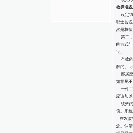
效标准说
设定绩效
耶士曾说
然是桩值
第二，
的方式与
径。
有效的
解的、明
部属应
如意见不
一件工
应该加以
绩效的
值。系统
在发展绩
念。认清