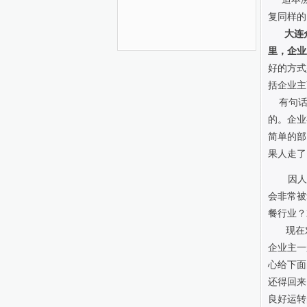
复同样的
大连
里，企业
好的方式
括企业主
有句话说
的。企业
简单的部
果人走了
因人
会非常被
餐行业？
现在
企业主一
心给下面
还得回来
良好运转