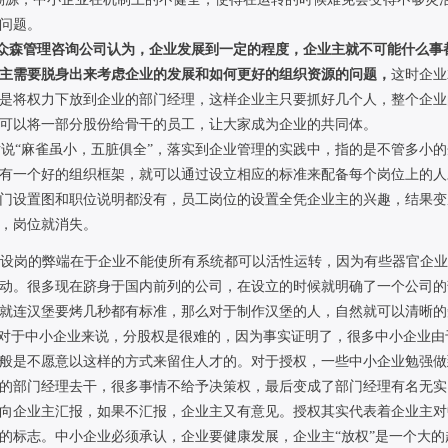
问题。
众森管理咨询公司认为，企业发展到一定的程度，企业主就不可能什么事
主需要脱身出来考虑企业的发展和如何更好的组织资源的问题，
这时企业
是将权力下放到企业的部门经理，这样企业主只要抓好几个人，整个企业
可以将一部分股份给骨干的员工，让大家成为企业的共同体。
“麻雀虽小，五脏俱全”，落实到企业管理的实践中，指的是不管多小的
有一个好的组织框架，就可以通过设立相应的标准来配备每个岗位上的人
门设置图和职位说明都没有，员工岗位的设置全凭企业主的兴趣，结果变
，岗位就消失。
设岗的弊端在于企业不能使所有系统都可以活性运转，因为有些器官企业
动。很多现在跻身于国内前列的公司，在设立的时候就明确了一个公司的
就连汉堡要烤几秒都有标准，那么对于制作汉堡的人，自然就可以清晰的
对于中小企业来说，分股权是很难的，因为事实证明了，很多中小企业由
般是不愿意以这样的方式来留住人才的。对于授权，一些中小企业勉强做
的部门经理去干，很多事情不给予决策权，最后变成了部门经理有名无实
向企业主汇报，如果不汇报，企业主又有意见。授权其实代表着企业主对
的标志。中小企业必须承认，企业要健康发展，企业主“放权”是一个大