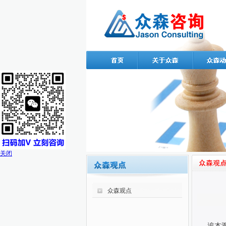
关闭
众森观点
追本溯源