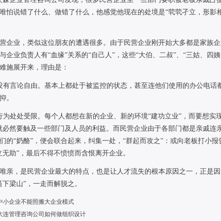
唯怕说错了什么、做错了什么，他感觉他现在的处境是
“
茕茕孑立，形影
企业，类似这位朋友的遭遇很多。由于民营企业刚开始大多都是家族企
与企业负责人有
“
血缘
”
关系的
“
自己人
”
，这些
“
大伯、二叔
”
、
“
三姑、四姨
难施展开来，理由是：
没有言论自由。基本上都处于被监控的状态，甚至连他们使用的办公电话
抑。
行为处处受限。每个人都想在新的企业、新的环境
“
建功立业
”
，而要想实
就必然要触及一些部门及人员的利益。而民营企业由于各部门都是亲戚连
们的
“
奶酪
”
，便会联合起来，纠集一处，
“
群起而攻之
”
：或向老板打小报
立无助
”
，最后不得不愤愤而含恨离开企业。
亲，是民营企业最大的特点，也是让人才流失的根本原因之一，正是因
逼下梁山
”
，
一走而解脱之。
中小企业不能照搬大企业模式
大连管理咨询公司如何做组织设计