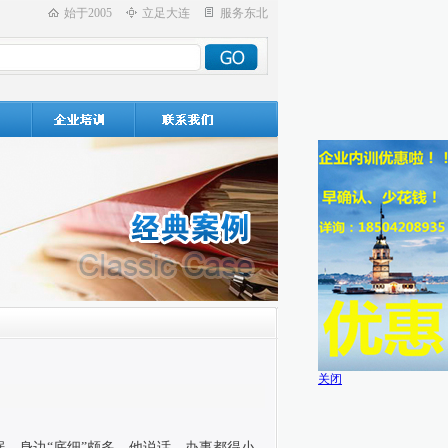
始于2005
立足大连
服务东北
关闭
据，身边
“
底细
”
颇多，他说话、办事都得小