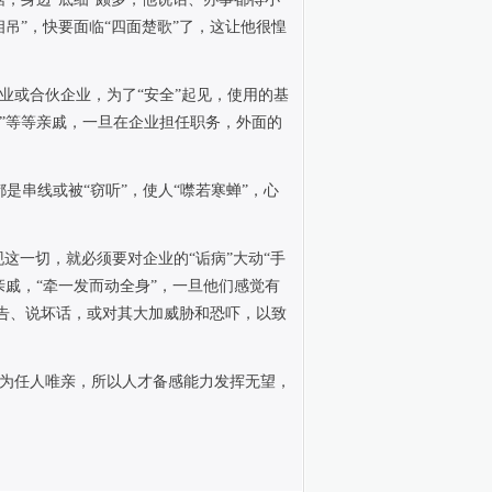
相吊
”
，快要面临
“
四面楚歌
”
了，这让他很惶
业或合伙企业，为了
“
安全
”
起见，使用的基
”
等等亲戚，一旦在企业担任职务，外面的
都是串线或被
“
窃听
”
，使人
“
噤若寒蝉
”
，心
现这一切，就必须要对企业的
“
诟病
”
大动
“
手
亲戚，
“
牵一发而动全身
”
，一旦他们感觉有
告、说坏话，或对其大加威胁和恐吓，以致
为任人唯亲，所以人才备感能力发挥无望，