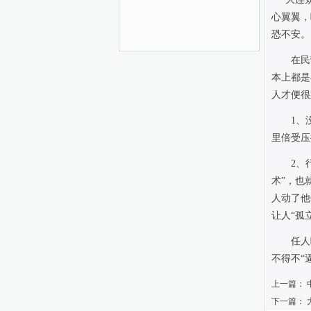
心翼翼，
恐不安。
在民营
本上都是
人才便很
1
、
里倍受压
2
、
术
”
，也
人动了他
让人
“
孤
任人唯
不得不
“
上一篇：
下一篇：