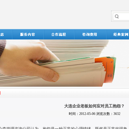
大连企业老板如何应对员工抱怨？
时间：2012-05-06 浏览次数：3632
众森管理咨询公司认为，抱怨是一种正常的心理情绪，既然是正常的现象