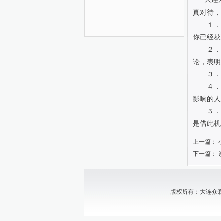
真对待，
１．乐
你已经获
２．尽
论，表明
３．平
４．处
影响的人
５．就
是借此机
上一篇：
下一篇：
版权所有：大连众森中