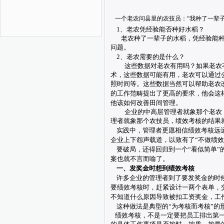
一个老农问县里的农技员：“我种了一辈
1
、老农凭经验能否种好水稻？
老农种了一辈子的水稻，凭经验能
问题。
2
、老农需要的是什么？
这些数据对老农有用吗？如果老农
术，这些数据可能有用，老农可以通过
照时间等。这些数据当然可以帮助老农
的工作范畴提出了更高的要求，他会这
他该如何改善田间管理。
企业的中高层管理者就象那个老农
理者就象那个农技员，绩效考核的结果
实践中，管理者更愿相信绩效考核远
企业上下怨声载道，以致有了“不做绩效
要破局，还得回归到一个“看似简单
案也就不言而喻了。
一、发奖金时想到绩效考核
许多企业的管理者到了要发奖金的时
要绩效考核时，赶紧设计一两个表单，
不知道什么原因导致被扣工资奖金，工
这种做法是典型的“为考核而考核”的
绩效考核，不是一定要把员工排出第一