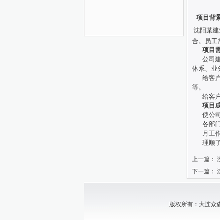
项目背
沈阳某建
合。员工
项目需
公司
体系、业
给客
等。
给客
项目
使公
各部
月工
理顺
上一篇： 
下一篇：
版权所有：大连众森中