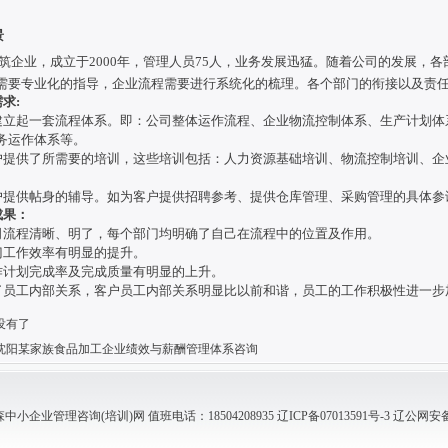
景
筑企业，成立于
2000年，管理人员75人，业务发展迅猛。随着公司的发展，
需要专业化的指导，企业流程需要进行系统化的梳理。各个部门的衔接以及责
求:
建立起一套流程体系。即：公司整体运作流程、企业物流控制体系、生产计划体
务运作体系等。
户提供了所需要的培训，这些培训包括：人力资源基础培训、物流控制培训、企
户提供帖身的辅导。如为客户提供招聘参考、提供仓库管理、采购管理的具体参
成果：
司流程清晰、明了，每个部门均明确了自己在流程中的位置及作用。
门工作效率有明显的提升。
作计划完成率及完成质量有明显的上升。
了员工内部关系，客户员工内部关系明显比以前和谐，员工的工作积极性进一步
没有了
沈阳某家族食品加工企业绩效与薪酬管理体系咨询
小企业管理咨询(培训)网 值班电话：18504208935
辽ICP备07013591号-3
辽公网安备 2